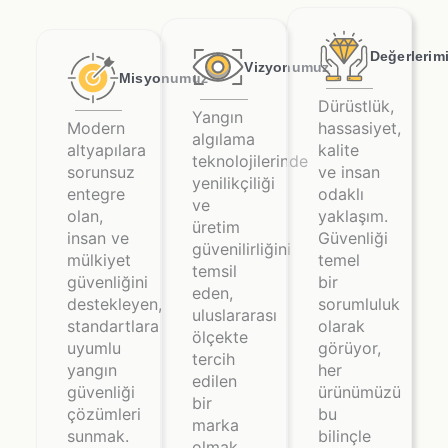
Değerlerim
Vizyonumuz
Misyonumuz
Dürüstlük,
Yangın
Modern
hassasiyet,
algılama
altyapılara
kalite
teknolojilerinde
sorunsuz
ve insan
yenilikçiliği
entegre
odaklı
ve
olan,
yaklaşım.
üretim
insan ve
Güvenliği
güvenilirliğini
mülkiyet
temel
temsil
güvenliğini
bir
eden,
destekleyen,
sorumluluk
uluslararası
standartlara
olarak
ölçekte
uyumlu
görüyor,
tercih
yangın
her
edilen
güvenliği
ürünümüzü
bir
çözümleri
bu
marka
sunmak.
bilinçle
olmak.