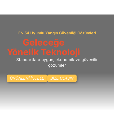
İçeriğe
atla
EN 54 Uyumlu Yangın Güvenliği Çözümleri
Geleceğe
Yönelik Teknoloji
Standartlara uygun, ekonomik ve güvenilir
çözümler
ÜRÜNLERI İNCELE
BIZE ULAŞIN