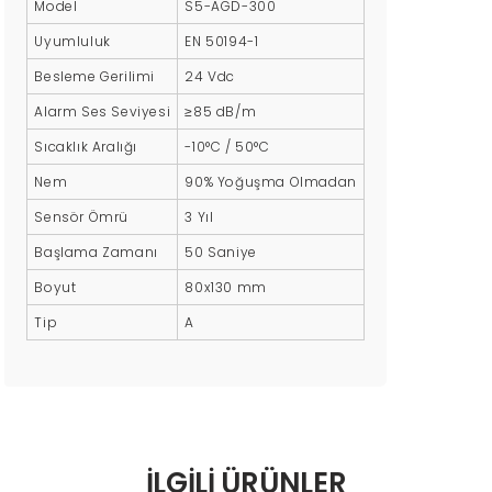
Model
S5-AGD-300
Uyumluluk
EN 50194-1
Besleme Gerilimi
24 Vdc
Alarm Ses Seviyesi
≥85 dB/m
Sıcaklık Aralığı
-10°C / 50°C
Nem
90% Yoğuşma Olmadan
Sensör Ömrü
3 Yıl
Başlama Zamanı
50 Saniye
Boyut
80x130 mm
Tip
A
İLGİLİ ÜRÜNLER