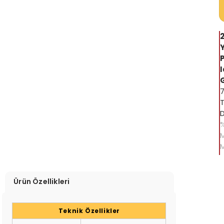
Y
T
Ürün Özellikleri
Teknik Özellikler