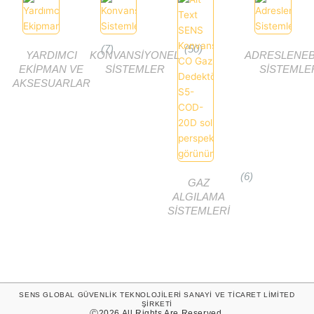
(7)
(50)
YARDIMCI
KONVANSIYONEL
ADRESLENEB
EKIPMAN VE
SISTEMLER
SISTEMLE
AKSESUARLAR
(6)
GAZ
ALGILAMA
SISTEMLERI
SENS GLOBAL GÜVENLİK TEKNOLOJİLERİ SANAYİ VE TİCARET LİMİTED
ŞİRKETİ
Ⓒ2026 All Rights Are Reserved.