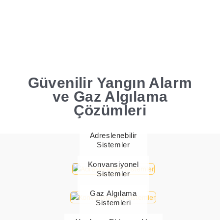
İçeriğe
atla
Güvenilir Yangın Alarm
ve Gaz Algılama
Çözümleri
Adreslenebilir
Sistemler
24 Ürün
Konvansiyonel
Sistemler
50 Ürün
Gaz Algılama
Sistemleri
6 Ürün