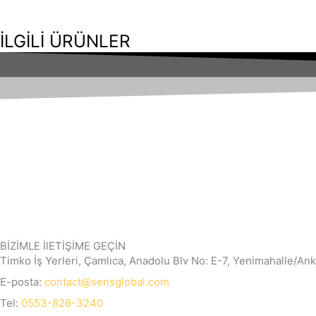
İLGİLİ ÜRÜNLER
BİZİMLE İlETİŞİME GEÇİN
Timko İş Yerleri, Çamlıca, Anadolu Blv No: E-7, Yenimahalle/Ank
E-posta:
contact@sensglobal.com
Tel:
0553-826-3240