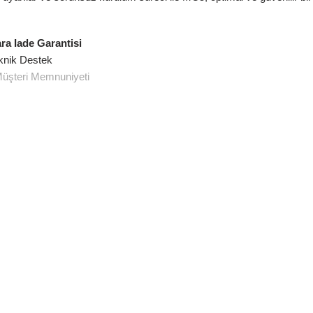
ara Iade Garantisi
knik Destek
üşteri Memnuniyeti