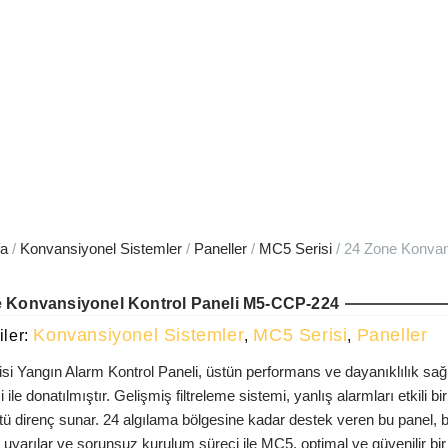
fa
/
Konvansiyonel Sistemler
/
Paneller
/
MC5 Serisi
/ 24 Zone Konvan
 Konvansiyonel Kontrol Paneli M5-CCP-224
Konvansiyonel Sistemler
MC5 Serisi
Paneller
ler:
,
,
i Yangın Alarm Kontrol Paneli, üstün performans ve dayanıklılık sa
i ile donatılmıştır. Gelişmiş filtreleme sistemi, yanlış alarmları etkili 
ü direnç sunar. 24 algılama bölgesine kadar destek veren bu panel, büy
 uyarılar ve sorunsuz kurulum süreci ile MC5, optimal ve güvenilir bi