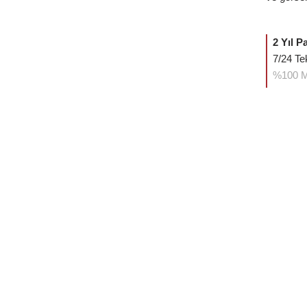
2 Yıl P
7/24 Te
%100 M